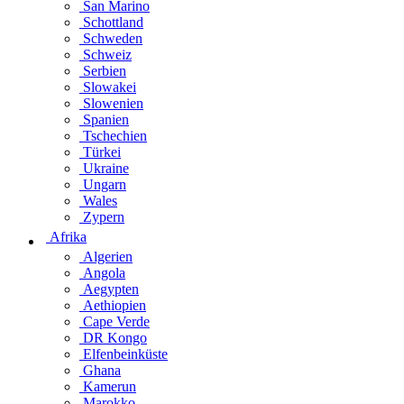
San Marino
Schottland
Schweden
Schweiz
Serbien
Slowakei
Slowenien
Spanien
Tschechien
Türkei
Ukraine
Ungarn
Wales
Zypern
Afrika
Algerien
Angola
Aegypten
Aethiopien
Cape Verde
DR Kongo
Elfenbeinküste
Ghana
Kamerun
Marokko