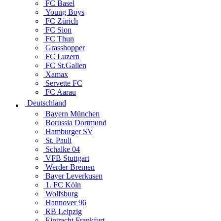
FC Basel
Young Boys
FC Zürich
FC Sion
FC Thun
Grasshopper
FC Luzern
FC St.Gallen
Xamax
Servette FC
FC Aarau
Deutschland
Bayern München
Borussia Dortmund
Hamburger SV
St. Pauli
Schalke 04
VFB Stuttgart
Werder Bremen
Bayer Leverkusen
1. FC Köln
Wolfsburg
Hannover 96
RB Leipzig
Eintracht Frankfurt