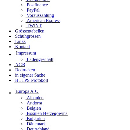
Postfinance
PayPal
Vorauszahlung
American Express
TWINT
Grössentabellen
Schuhgrössen
Links
Kontakt
Impressum
Ladengeschäft
AGB
Bedrucken
in eigener Sache
HTTPS-Protokoll
Europa A-O
Albanien
Andorra
Belgien
Bosnien Herzegowina
Bulgarien
Dänemark
Deutschland