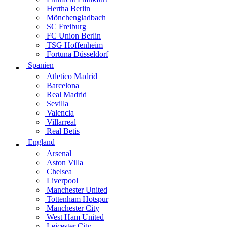
Hertha Berlin
Mönchengladbach
SC Freiburg
FC Union Berlin
TSG Hoffenheim
Fortuna Düsseldorf
Spanien
Atletico Madrid
Barcelona
Real Madrid
Sevilla
Valencia
Villarreal
Real Betis
England
Arsenal
Aston Villa
Chelsea
Liverpool
Manchester United
Tottenham Hotspur
Manchester City
West Ham United
Leicester City