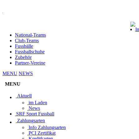
I
National-Teams
Club-Teams
Fussbälle
Fussballschuhe
Zubehör
Partner-Vereine
MENU
NEWS
MENU
Aktuell
im Laden
News
SRF Sport Fussball
Zahlungsarten
Info Zahlungsarten
PCI Zertifikat
Kreditkarten