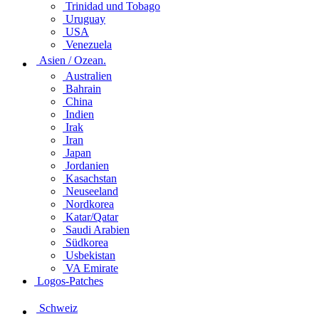
Trinidad und Tobago
Uruguay
USA
Venezuela
Asien / Ozean.
Australien
Bahrain
China
Indien
Irak
Iran
Japan
Jordanien
Kasachstan
Neuseeland
Nordkorea
Katar/Qatar
Saudi Arabien
Südkorea
Usbekistan
VA Emirate
Logos-Patches
Schweiz