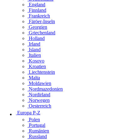
England
Finnland
Frankreich
Färöer-Inseln
Georgien
Griechenland
Holland
Irland
Island
Italien
Kosovo
Kroatien
Liechtenstein
Malta
Moldawien
Nordmazedonien
Nordirland
Norwegen
Oesterreich
Europa P-Z
Polen
Portugal
Rumänien
Russland